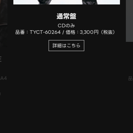
通常盤
CDのみ
品番：TYCT-60264 / 価格：3,300円（税抜）
詳細はこちら
E
A4
品
抜）