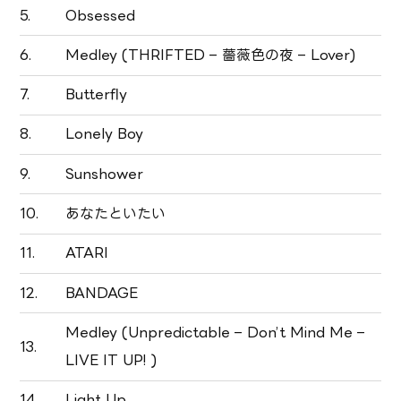
5.
Obsessed
6.
Medley (THRIFTED – 薔薇色の夜 – Lover)
7.
Butterfly
8.
Lonely Boy
9.
Sunshower
10.
あなたといたい
11.
ATARI
12.
BANDAGE
Medley (Unpredictable – Don’t Mind Me –
13.
LIVE IT UP! )
14.
Light Up