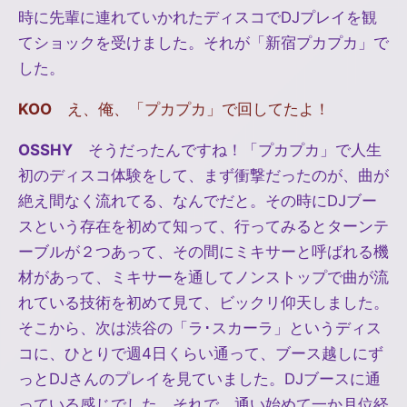
時に先輩に連れていかれたディスコでDJプレイを観
てショックを受けました。それが「新宿プカプカ」で
した。
KOO
え、俺、「プカプカ」で回してたよ！
OSSHY
そうだったんですね！「プカプカ」で人生
初のディスコ体験をして、まず衝撃だったのが、曲が
絶え間なく流れてる、なんでだと。その時にDJブー
スという存在を初めて知って、行ってみるとターンテ
ーブルが２つあって、その間にミキサーと呼ばれる機
材があって、ミキサーを通してノンストップで曲が流
れている技術を初めて見て、ビックリ仰天しました。
そこから、次は渋谷の「ラ･スカーラ」というディス
コに、ひとりで週4日くらい通って、ブース越しにず
っとDJさんのプレイを見ていました。DJブースに通
っている感じでした。それで、通い始めて一か月位経