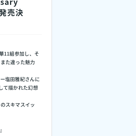
sary
 発売決
華11組参加し、そ
はまた違った魅力
ター塩田雅紀さんに
して描かれた幻想
なのスキマスイッ
チ』