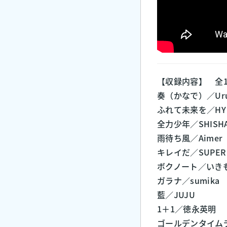
【収録内容】 全
奏（かなで）／Ur
ふれて未来を／HY
全力少年／SHISH
雨待ち風／Aimer
キレイだ／SUPER 
ボクノート／いき
ガラナ／sumika
藍／JUJU
1＋1／徳永英明
ゴールデンタイム