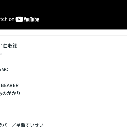
11曲収録
u
AMO
BEAVER
ものがかり
ラバー／星街すいせい