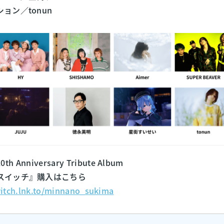
ョン／tonun
th Anniversary Tribute Album
スイッチ』購入はこちら
witch.lnk.to/minnano_sukima