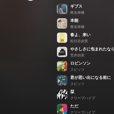
ギブス
椎名林檎
本能
椎名林檎
春よ、来い
松任谷由実
やさしさに包まれたな
荒井由実
ロビンソン
スピッツ
君が思い出になる前に
スピッツ
栞
クリープハイプ
ただ
クリープハイプ