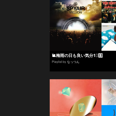
🐌梅雨の日も良い気分1⃣8️⃣
Playlist by
なっつん