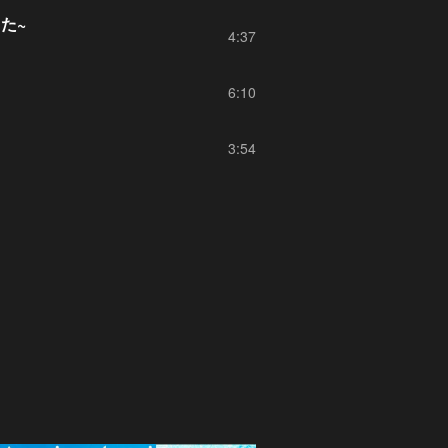
た~
4:37
6:10
3:54