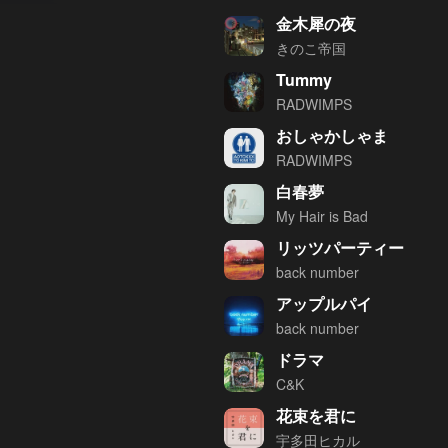
金木犀の夜
きのこ帝国
Tummy
RADWIMPS
おしゃかしゃま
RADWIMPS
白春夢
My Hair is Bad
リッツパーティー
back number
アップルパイ
back number
ドラマ
C&K
花束を君に
宇多田ヒカル