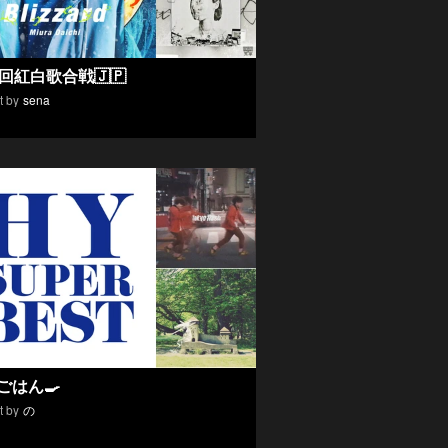
0回紅白歌合戦🇯🇵
t by
sena
ごはん🍳
t by
の