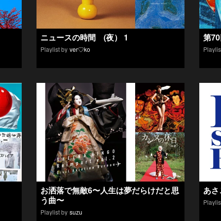
ニュースの時間 (夜） 1
第7
Playlist by
ver♡ko
Playlis
お洒落で無敵6〜人生は夢だらけだと思
あさ
う曲〜
Playlis
Playlist by
suzu