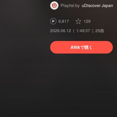
Playlist by
uDiscover Japan
6,817
129
2026.06.12
1:49:37
25曲
AWAで聴く