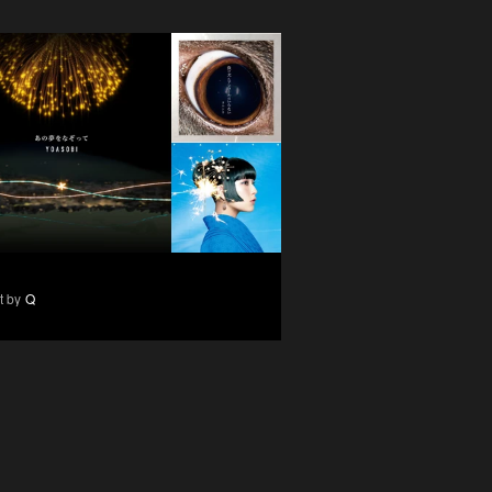
t by
Q