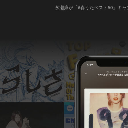
永瀬廉が「#春うたベスト50」キ