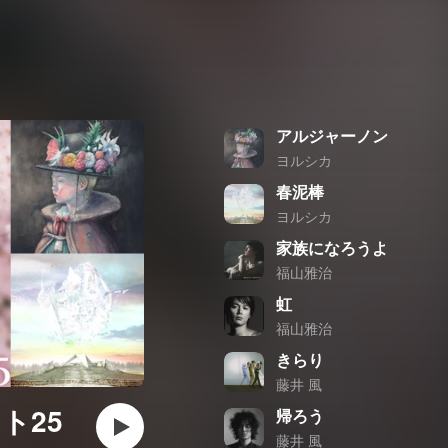
アルジャーノン
ヨルシカ
春泥棒
ヨルシカ
家族になろうよ
福山雅治
虹
福山雅治
きらり
藤井 風
ト25
帰ろう
藤井 風