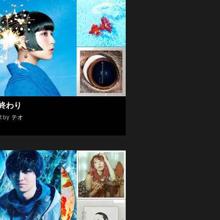
終わり
t by
テオ