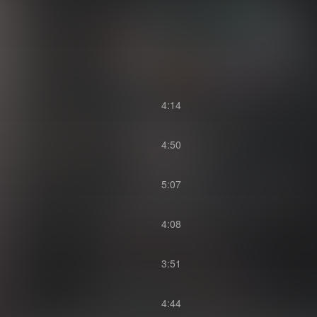
4:14
4:50
5:07
4:08
3:51
4:44