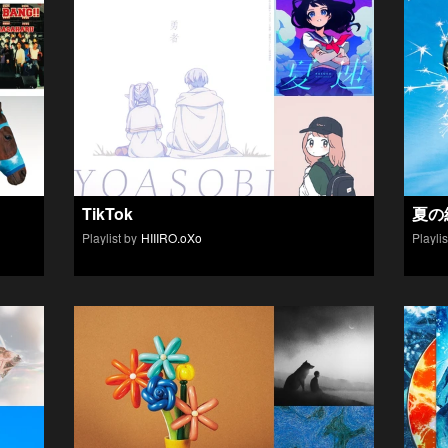
TikTok
夏の
Playlist by
HIIIRO.oXo
Playlis