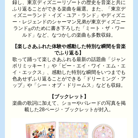
録し、東京ディズニーリゾートの歴史を音楽と共に
ふり返ることができる楽曲を厳選。また、「東京デ
ィズニーランド・イズ・ユア・ランド」やディズニ
ー・レジェンドのシャーマン兄弟が東京ディズニー
ランド
のために書き下ろした「ミート・ザ・ワー
®
ルド」など、なつかしの楽曲も多数収録。
【楽しさあふれた体験や感動した特別な瞬間を音楽
でふり返る】
歌って踊って楽しさあふれる最新の話題曲「ジャン
ボリミッキー！」や「ビー・エイ・ワイ・エム・エ
イ・エックス」、感動した特別な瞬間をいつまでも
色あせずふり返ることができる「ドリーミング・ア
ップ」や「シー・オブ・ドリームス」なども収録。
【ブックレット】
楽曲の歌詞に加えて、ショーやパレードの写真を掲
載した28ページ・ブックレットが封入。