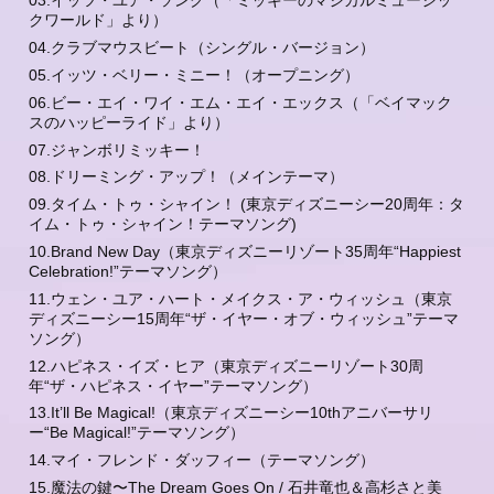
03.イッツ・ユア・ソング（「ミッキーのマジカルミュージッ
クワールド」より）
04.クラブマウスビート（シングル・バージョン）
05.イッツ・ベリー・ミニー！（オープニング）
06.ビー・エイ・ワイ・エム・エイ・エックス（「ベイマック
スのハッピーライド」より）
07.ジャンボリミッキー！
08.ドリーミング・アップ！（メインテーマ）
09.タイム・トゥ・シャイン！ (東京ディズニーシー20周年：タ
イム・トゥ・シャイン！テーマソング)
10.Brand New Day（東京ディズニーリゾート35周年“Happiest
Celebration!”テーマソング）
11.ウェン・ユア・ハート・メイクス・ア・ウィッシュ（東京
ディズニーシー15周年“ザ・イヤー・オブ・ウィッシュ”テーマ
ソング）
12.ハピネス・イズ・ヒア（東京ディズニーリゾート30周
年“ザ・ハピネス・イヤー”テーマソング）
13.It’ll Be Magical!（東京ディズニーシー10thアニバーサリ
ー“Be Magical!”テーマソング）
14.マイ・フレンド・ダッフィー（テーマソング）
15.魔法の鍵〜The Dream Goes On / 石井竜也＆高杉さと美