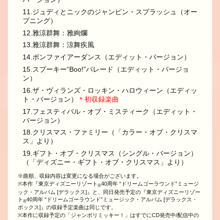
11.ジュディとニックのジャンピン・スプラッシュ（オー
プニング）
12.雅涼群舞：雅絢爛
13.雅涼群舞：涼舞疾風
14.ボンファイアーダンス（エディット・バージョン）
15.スプーキー“Boo!”パレード（エディット・バージョ
ン）
16.ザ・ヴィランズ・ロッキン・ハロウィーン（エディッ
ト・バージョン）
＊初収録楽曲
17.フェスティバル・オブ・ミスティーク（エディット・
バージョン）
18.クリスマス・ファミリー（「カラー・オブ・クリスマ
ス」より）
19.ギフト・オブ・クリスマス（シングル・バージョン）
（「ディズニー・ギフト・オブ・クリスマス」より）
※曲順、収録内容は変更になる場合がございます。
※本作『東京ディズニーリゾート
40周年 “ドリームゴーラウンド”ミュージ
®
ック・アルバム [デラックス]』と、同日発売予定の『東京ディズニーリゾー
ト
40周年 “ドリームゴーラウンド”ミュージック・アルバム [デラックス・
®
ボックス]』の収録予定楽曲は同じです。
※本作に収録予定の「ジャンボリミッキー！」はすでにCD発売中/配信中の