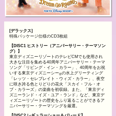
[デラックス]
特殊パッケージ仕様のCD3枚組
【DISC1 ヒストリー（アニバーサリー・テーマソン
グ）】
東京ディズニーリゾートのテレビCMでも使用され
大きな注目を集める40周年アニバーサリー・テーマ
ソング「リビング・イン・カラー」、40周年をお祝
いする東京ディズニーシー
の水上グリーティング
®
「レッツ・セレブレイト・ウィズ・カラー」、夜空
に咲き誇る色とりどりの花火「スカイ・フル・オ
ブ・カラーズ」の楽曲を初収録。また、「東京ディ
ズニーランド・イズ・ユア・ランド」など、東京デ
ィズニーリゾートの歴史をふり返ることができるア
ニバーサリー・テーマソングを厳選。
【DISC2 レギュラーショー＆パレード】