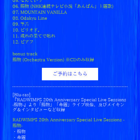
05. なんていう
06. 賜物 (NHK連続テレビ小説「あんぱん」主題歌)
2025.09.26
07. MOUNTAIN VANILLA
RADWIMPSとatmos、CONVERSEのトリプルコ
08. Odakyu Line
ラボレーションスニーカーの店頭販売(抽選)決定！
09. 筆舌
10. ピリオド。
2025.09.26
11. 成れの果てで鳴れ
POP UP STORE「20th Anniversary 特別展 私
12. ピアフ
たちはまだRADWIMPSを知らない」、入場事前予
約二次受付(先着)決定！
bonus track
賜物 (Orchestra Version) ※CDのみ収録
2025.09.26
「賜物 (Orchestra Version)」、主要音楽配信サイ
ご予約はこちら
ト・各種サブスクリプションサービスにて配信ス
タート！
[Blu-ray]
2025.09.22
『RADWIMPS 20th Anniversary Special Live Sessions
新曲「ピアフ」が日本テレビ「news zero」テーマ
-賜物-』より「賜物」「命題」ライブ映像、及びメイキン
曲に決定！
グ＆インタビューなど収録
RADWIMPS 20th Anniversary Special Live Sessions -
2025.09.18
賜物-
タワーレコード意見広告シリーズ「NO MUSIC, N
・賜物
O LIFE.」
・命題