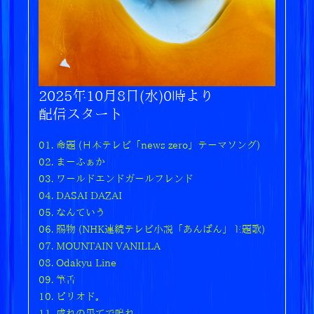
2025.02.11
既発アルバム11作品 ドルビーアトモスによる空
間オーディオ配信スタート！
2025.02.10
RADWIMPSの新曲「賜物」が、2025年度前期NH
K連続テレビ小説『あんぱん』の主題歌に決定！
2025年10月8日(水)0時より
配信スタート
2025.02.05
既発アルバム5タイトルのアナログ盤のリリースが
01. 命題 (日本テレビ「news zero」テーマソング)
決定！
02. まーふぁか
03. ワールドエンドガールフレンド
2025.02.05
RADWIMPS 20周年特設サイトを公開しました。
04. DASAI DAZAI
05. なんていう
06. 賜物 (NHK連続テレビ小説「あんぱん」主題歌)
07. MOUNTAIN VANILLA
08. Odakyu Line
09. 筆舌
10. ピリオド。
11. 成れの果てで鳴れ