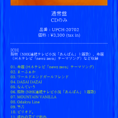
付スタート！
2025.06.30
通常盤
RADWIMPS 20th ANNIVERSARY LIVE TOUR
CDのみ
開催決定！
品番：UPCH-20702
2025.05.22
価格：¥3,300 (tax in)
2025 Let's Rock Festival 出演決定！
[CD]
2025.05.16
賜物（NHK連続テレビ小説「あんぱん」主題歌）、命題
「賜物」ミュージックビデオ、メイキング映像公
（日本テレビ「news zero」テーマソング）など収録
開！
01. 命題 (日本テレビ「news zero」テーマソング)
02. まーふぁか
2025.05.14
03. ワールドエンドガールフレンド
ROCK IN JAPAN FESTIVAL 2025 出演決定！
04. DASAI DAZAI
05. なんていう
2025.05.07
06. 賜物 (NHK連続テレビ小説「あんぱん」主題歌)
「RADWIMPS 20th Anniversary Special Premie
07. MOUNTAIN VANILLA
re」開催決定！
08. Odakyu Line
09. 筆舌
2025.04.30
10. ピリオド。
11. 成れの果てで鳴れ
新曲「賜物」ミュージックビデオ公開！