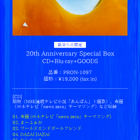
2025.10.08
ニューアルバム「あにゅー」、主要音楽配信サイ
ト・各種サブスクリプションサービスにて配信ス
タート！
2025.10.06
新曲「ワールドエンドガールフレンド」ミュージ
数量生産限定
ックビデオ、10/8(水)20:00にプレミア公開決
20th Anniversary Special Box
定！
CD+Blu-ray+GOODS
2025.10.03
品番：PRON-1097
10/8配信『あにゅー』デジタル・アルバムに「大
価格：¥19,800 (tax in)
団円 feat. ZORN (Anew Version)」収録決定！
2025.09.29
[CD]
ROCK IN JAPAN FESTIVAL 2025 セットリスト
賜物（NHK連続テレビ小説「あんぱん」主題歌）、命題
（日本テレビ「news zero」テーマソング）など収録
プレイスト公開！
01. 命題 (日本テレビ「news zero」テーマソング)
2025.09.29
02. まーふぁか
「ボクンチ忘年会2025」開催決定！ボクンチ会員
03. ワールドエンドガールフレンド
限定先行受付中(抽選)！
04. DASAI DAZAI