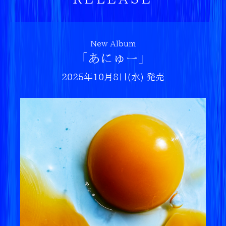
決定！
2025.11.02
11/19(水)発売「Dear Jubilee -RADWIMPS TRIB
New Album
UTE-」ジャケットビジュアル公開！参加アーティ
スト&楽曲を11/3(月)から毎日発表！
「あにゅー」
2025.10.22
2025年10月8日(水) 発売
「筆舌」ミュージックビデオ公開。
2025.10.21
「筆舌」ミュージックビデオ、10/22(水)21:00に
プレミア公開決定。
2025.10.20
トリビュートアルバム「Dear Jubilee -RADWIMP
S TRIBUTE-」11/19(水)発売決定！
2025.10.08
「ワールドエンドガールフレンド」ミュージック
ビデオ公開！