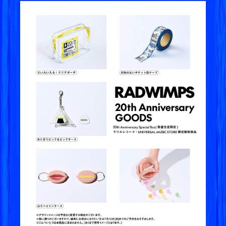
2025.08.08
連続テレビ小説『あんぱん』主題歌「賜物」パフ
ォーマンス映像、NHK「Nウタ」で放送決定
2025.08.07
NHK総合「あんぱん×RADWIMPS」特番より、
「賜物」パフォーマンス映像公開！
2025.07.29
NHK連続テレビ小説「あんぱん」とRADWIMPS
のスペシャル番組が8/7に放送決定！主題歌「賜
物」テレビ初パフォーマンスも！
2025.07.25
新曲「命題」ミュージックビデオ公開！
2025.07.24
新曲「命題」ミュージックビデオ、7/25(金)21:0
0にプレミア公開決定！
2025.07.23