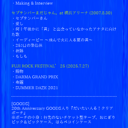
・Making & Interview
2025.09.17
セプテンバーまだじゃん。at 横浜アリーナ (2007.8.30)
FM802「ROCK KIDS 802-OCHIKEN Goes ON!!
・セプテンバーさん
-」の公開収録にRADWIMPS出演決定！
・愛し
・何十年後かに「君」 と出会っていなかったアナタに向け
2025.09.12
た歌
10/8(水)発売ニューアルバムのタイトルが「あに
・イーディーピー ～飛んで火に入る夏の君～
ゅー」に決定！ジャケットビジュアル＆収録内容
・25ｺ目の染色体
の詳細公開！
・祈跡
・もしも
2025.09.11
POP UP STORE「20th Anniversary 特別展 / 私
FUJI ROCK FESTIVAL’ 25 (2025.7.27)
たちはまだRADWIMPSを知らない」開催決定！
・賜物
・DARMA GRAND PRIX
・命題
2025.09.08
・SUMMER DAZE 2021
RADWIMPSとatmos、CONVERSEのトリプルコ
ラボレーションスニーカーの一般販売(抽選)受付開
始！
[GOODS]
20th Anniversary GOODS入り『だいたい入る！クリア
ポーチ』
2025.08.18
※ポーチの中身：行先のないチケット型テープ、おにぎり
日本テレビ「news zero」で放送されたRADWIMP
ピック＆ピックケース、はらペコインケース
Sのインタビュー映像、ロングバージョン公開！