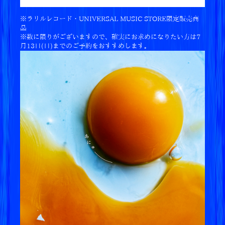
新曲「命題」、主要音楽配信サイト・各種サブス
クリプションサービスにて配信スタート！
※ラリルレコード・UNIVERSAL MUSIC STORE限定販売商
品
※数に限りがございますので、確実にお求めになりたい方は7
2025.07.22
月13日(日)までのご予約をおすすめします。
7/23放送の日本テレビ「news zero」でRADWIM
PSのインタビュー放送決定！
2025.07.10
10/8(水)発売、ニューアルバムの20th Anniversa
ry Special Box収録映像の詳細発表！
2025.07.09
7/23(水)配信、新曲「命題」のジャケットビジュ
アル公開！Pre-order/Pre-save/Pre-add実施中！
2025.07.07
10/8(水)発売、ニューアルバムの20th Anniversa
ry Special Box付属グッズの詳細発表！
2025.06.30
10/8(水)発売、ニューアルバム詳細発表＆予約受