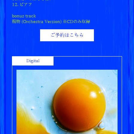
12. ピアフ
2025.04.18
bonus track
新曲「賜物」、主要音楽配信サイト・各種サブス
賜物 (Orchestra Version) ※CDのみ収録
クリプションサービスにて配信スタート！
ご予約はこちら
2025.04.11
「賜物」配信記念、Stationheadリスニングパーテ
ィー開催決定！Pre-save/Pre-addも実施中！
Digital
2025.04.04
NHK連続テレビ小説『あんぱん』オープニング映
像が公開！主題歌「賜物」、4/18(金)配信決定！
2025.03.25
RADWIMPS書き下ろしの新曲が日本テレビ「new
s zero」2025年新テーマ曲に決定！
2025.02.12
Apple Music J-Pop Now Radio にRADWIMPSが
出演！